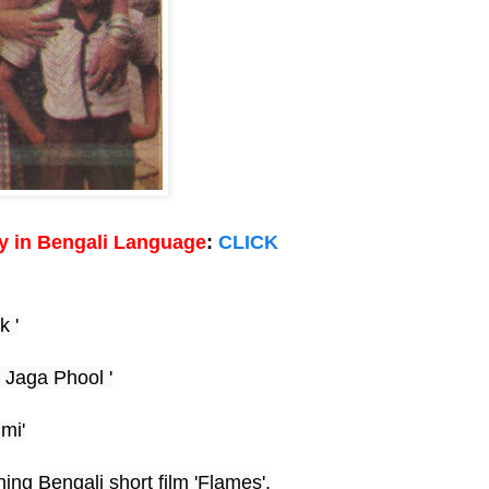
 in Bengali Language
:
CLICK
k '
 Jaga Phool '
mi'
ing 
Bengali s
hort film 'Flames'.