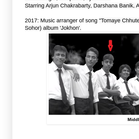
Starring Arjun Chakrabarty, Darshana Banik,
2017: Music arranger of song
"Tomaye Chhute
Sohor) 
album 'Jokhon'.
Middl