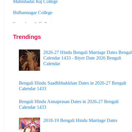
Bidhannagar College
Surendranath College
Hooghly Womens College
Trendings
Jhargram Raj College
St. Joseph College
2026-27 Hindu Bengali Marriage Dates Bengal
Calendar 1433 - Biyer Date 2026 Bengali
Panskura Banamali College
Calendar
Murshidabad Adarsha Mahavidyalaya
Gangarampur College
Bengali Hindu Saadhbhakkhan Dates in 2026-27 Bengali
Calendar 1433
Dinhata College
Bengali Hindu Annaprasan Dates in 2026-27 Bengali
Sammilani Mahavidyalaya
Calendar 1433
Sundarban Mahavidyalaya
2018-19 Bengali Hindu Marriage Dates
Sivnath Sastri College